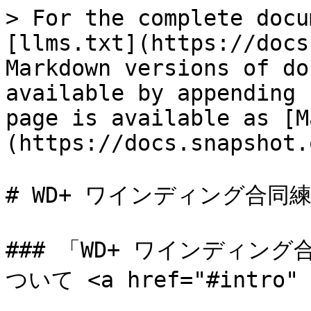
> For the complete docu
[llms.txt](https://docs
Markdown versions of do
available by appending 
page is available as [M
(https://docs.snapshot.
# WD+ ワインディング合同
### 「WD+ ワインディン
ついて <a href="#intro" i